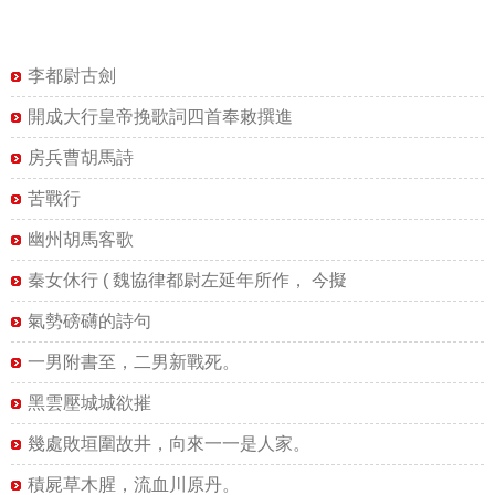
李都尉古劍
開成大行皇帝挽歌詞四首奉敕撰進
房兵曹胡馬詩
苦戰行
幽州胡馬客歌
秦女休行 ( 魏協律都尉左延年所作， 今擬
氣勢磅礴的詩句
一男附書至，二男新戰死。
黑雲壓城城欲摧
幾處敗垣圍故井，向來一一是人家。
積屍草木腥，流血川原丹。