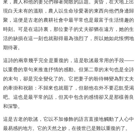
來，農人和他的妻兒們聊著閒散的話題。黃昏，在大地上出
現白天未有的溫順，農人以生命珍愛著的東西向他們身邊歸
聚，這便是古老的農耕社會中最平常也是最富于生活情趣的
時刻。可是在這詩裏，那位妻子的丈夫卻猶在遠方，她的生
活的缺損在這一刻也就顯得最為強烈了，所以她如此悵惘地
期待著。
這詩的兩章幾乎完全是重復的，這是歌謠最常用的手段——
以重疊的章句來推進抒情的感動。但第二章的末句也是全詩
的末句，卻是完全變化了的。它把妻子的盼待轉變為對丈夫
的牽掛和祝願：不歸來也就罷了，但願他在外不要忍飢受渴
吧。這也是最平常的話，但其中包含的感情卻又是那樣善良
和深摯。
這是古老的歌謠，它以不加修飾的語言直接地觸動了人心中
最易感的地方。它的天然之妙，在後世已是難以重復的了。