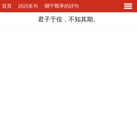
首頁
詩詞名句
關于戰爭的詩句
導
君子于役，不知其期。
航