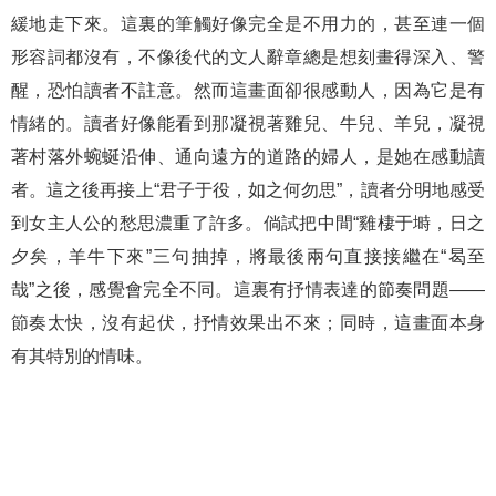
緩地走下來。這裏的筆觸好像完全是不用力的，甚至連一個
形容詞都沒有，不像後代的文人辭章總是想刻畫得深入、警
醒，恐怕讀者不註意。然而這畫面卻很感動人，因為它是有
情緒的。讀者好像能看到那凝視著雞兒、牛兒、羊兒，凝視
著村落外蜿蜒沿伸、通向遠方的道路的婦人，是她在感動讀
者。這之後再接上“君子于役，如之何勿思”，讀者分明地感受
到女主人公的愁思濃重了許多。倘試把中間“雞棲于塒，日之
夕矣，羊牛下來”三句抽掉，將最後兩句直接接繼在“曷至
哉”之後，感覺會完全不同。這裏有抒情表達的節奏問題——
節奏太快，沒有起伏，抒情效果出不來；同時，這畫面本身
有其特別的情味。