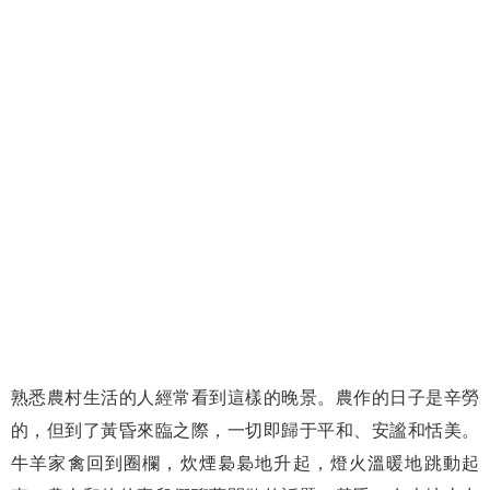
熟悉農村生活的人經常看到這樣的晚景。農作的日子是辛勞
的，但到了黃昏來臨之際，一切即歸于平和、安謐和恬美。
牛羊家禽回到圈欄，炊煙裊裊地升起，燈火溫暖地跳動起