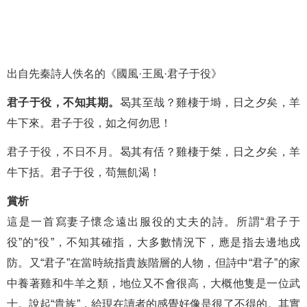
出自先秦詩人佚名的《國風·王風·君子于役》
君子于役，不知其期。
曷其至哉？雞棲于塒，日之夕矣，羊
牛下來。君子于役，如之何勿思！
君子于役，不日不月。曷其有佸？雞棲于桀，日之夕矣，羊
牛下括。君子于役，苟無飢渴！
賞析
這是一首寫妻子懷念遠出服役的丈夫的詩。所謂“君子于
役”的“役”，不知其確指，大多數情況下，應是指去邊地戍
防。又“君子”在當時統指貴族階層的人物，但詩中“君子”的家
中養著雞和牛羊之類，地位又不會很高，大概他隻是一位武
士。說起“貴族”，給現在讀者的感覺好像是很了不得的。其實