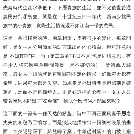
先秦時代生產水準低下，下層貴族的生活，並不比後世普通
農民好到哪裏去。就是在二十世紀三四十年代，西南少族民
族中的小貴族，實際生活情況還不如江南一帶的農民。
這是一首很樸素的詩。兩章相重，隻有很少的變化。每章開
頭，是女主人公用簡單的語言說出的內心獨白。稍可註意的
是“不知其期”這一句（第二章的“不日不月”也是同樣意思，有
不少人將它解釋為時間漫長，是不確切的）。等待親人歸
來，最令人心煩的就是這種歸期不定的情形，好像每天都有
希望，結果每天都是失望。如果隻是外出時間長但歸期是確
定的，反而不是這樣煩人。正是在這樣的心理中，女主人公
帶著嘆息地問出了“曷至哉”：到底什麽時候才能回來呢？
這下面的一節有一種天然的妙趣。詩中不再正面寫妻
子思
念
丈夫的哀愁乃至憤怨，而是淡淡地描繪出一幅鄉村晚景的畫
面：在夕陽餘暉下，雞兒歸了窠，牛羊從村落外的山坡上緩