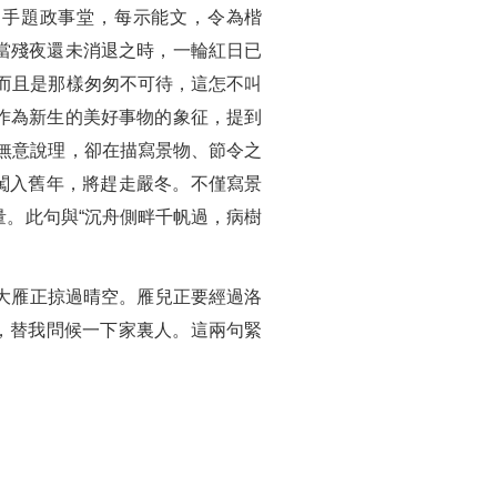
）手題政事堂，每示能文，令為楷
。當殘夜還未消退之時，一輪紅日已
，而且是那樣匆匆不可待，這怎不叫
”作為新生的美好事物的象征，提到
者無意說理，卻在描寫景物、節令之
闖入舊年，將趕走嚴冬。不僅寫景
。此句與“沉舟側畔千帆過，病樹
大雁正掠過晴空。雁兒正要經過洛
，替我問候一下家裏人。這兩句緊