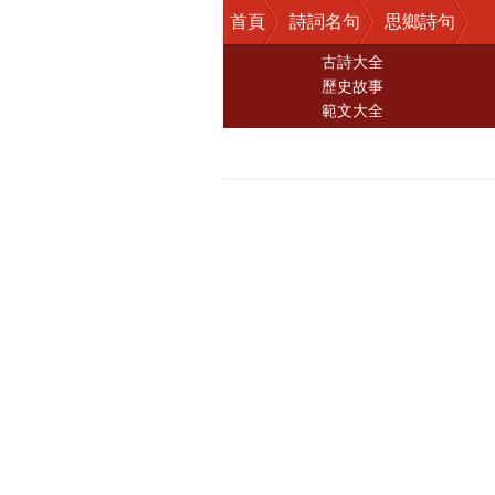
首頁
詩詞名句
思鄉詩句
古詩大全
歷史故事
範文大全