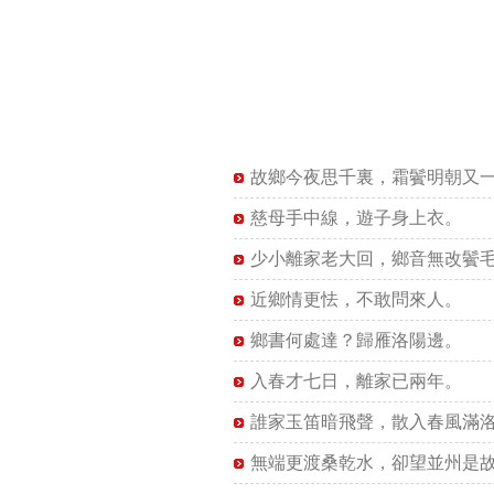
故鄉今夜思千裏，霜鬢明朝又
慈母手中線，遊子身上衣。
少小離家老大回，鄉音無改鬢
近鄉情更怯，不敢問來人。
鄉書何處達？歸雁洛陽邊。
入春才七日，離家已兩年。
誰家玉笛暗飛聲，散入春風滿
無端更渡桑乾水，卻望並州是