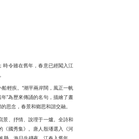
；時令雖在舊年，春意已經闖入江
。
船輕疾。“潮平兩岸闊，風正一帆
舊年”為歷來傳誦的名句，描繪了晝
鄉的思念，春景和鄉思和諧交融。
寫景、抒情、說理于一爐。全詩和
的《國秀集》。唐人殷璠選入《河
帆懸。海日生殘夜，江春入舊年。