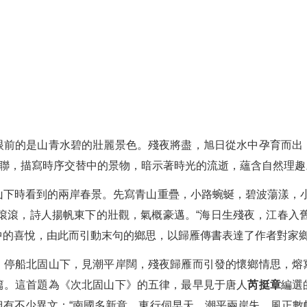
眼前的是山青水碧的壯麗景色。殘夜將盡，旭日從水中孕育而出
一聯，描寫時序交替中的景物，暗示著時光的流逝，蘊含自然理趣
山下時看到的兩岸春景。先寫青山重疊，小路蜿蜒，碧波蕩漾，小
滾滾，詩人揚帆東下的壯觀，氣概豪邁。“海日生殘夜，江春入
中的喜悅，由此而引動末句的鄉思，以歸雁傳書表達了作者對家
，停船北固山下，見潮平岸闊，殘夜歸雁而引發的懷鄉情思，熔
篇。這首題為《次北固山下》的五律，最早見于唐人
芮挺章
編選
但有不少異文：“南國多新意，東行伺早天。潮平兩岸失，風正數