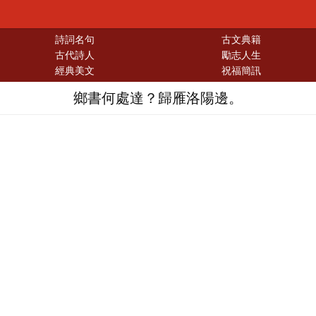
詩詞名句
古文典籍
古代詩人
勵志人生
經典美文
祝福簡訊
鄉書何處達？歸雁洛陽邊。