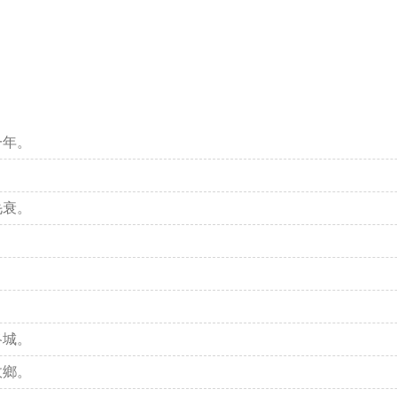
一年。
毛衰。
洛城。
故鄉。