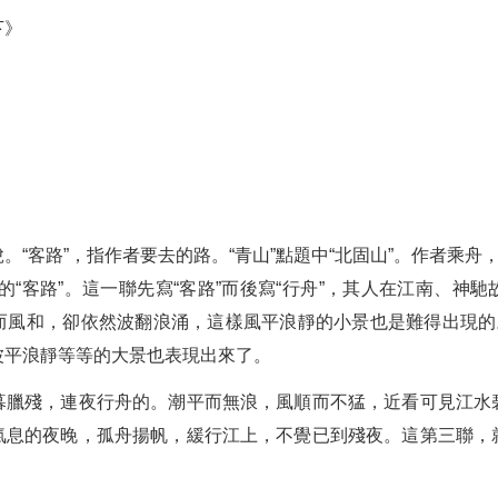
下》
。
。
。
。
“客路”，指作者要去的路。“青山”點題中“北固山”。作者乘舟
遠的“客路”。這一聯先寫“客路”而後寫“行舟”，其人在江南、
而風和，卻依然波翻浪涌，這樣風平浪靜的小景也是難得出現的。
波平浪靜等等的大景也表現出來了。
暮臘殘，連夜行舟的。潮平而無浪，風順而不猛，近看可見江水
氣息的夜晚，孤舟揚帆，緩行江上，不覺已到殘夜。這第三聯，