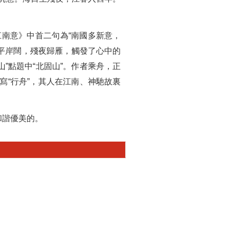
江南意》中首二句為“南國多新意，
潮平岸闊，殘夜歸雁，觸發了心中的
”點題中“北固山”。作者乘舟，正
後寫“行舟”，其人在江南、神馳故裏
和諧優美的。