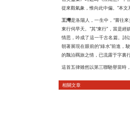
從來觀氣象，惟向此中偏。”本文
王灣
是洛陽人，一生中，“嘗往來
東行伺早天。”其“東行”，當是
情思，吟成了這一千古名篇。詩以
朝著展現在眼前的“綠水”前進，駛
的飄泊羈旅之情，已流露于字裏行
這首五律雖然以第三聯馳譽當時
相關文章