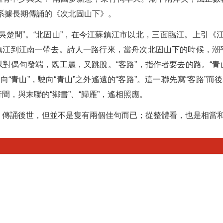
系據長期傳誦的《次北固山下》。
吳楚間”。“北固山”，在今江蘇鎮江市以北，三面臨江。上引《
經鎮江到江南一帶去。詩人一路行來，當舟次北固山下的時候，
對偶句發端，既工麗，又跳脫。“客路”，指作者要去的路。“青山
向“青山”，駛向“青山”之外遙遠的“客路”。這一聯先寫“客路”而
間，與末聯的“鄉書”、“歸雁”，遙相照應。
，傳誦後世，但並不是隻有兩個佳句而已；從整體看，也是相當