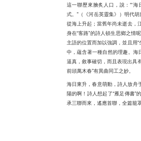
這一聯歷來膾炙人口，說：“‘
式。”（《河岳英靈集》）明代胡
從海上升起；當舊年尚未逝去，江
身在“客路”的詩人頓生思鄉之情
主語的位置而加以強調，並且用“
中，蘊含著一種自然的理趣。海
逼真，敘事確切，而且表現出具
前頭萬木春”有異曲同工之妙。
海日東升，春意萌動，詩人放舟
陽的啊！詩人想起了“雁足傳書
承三聯而來，遙應首聯，全篇籠