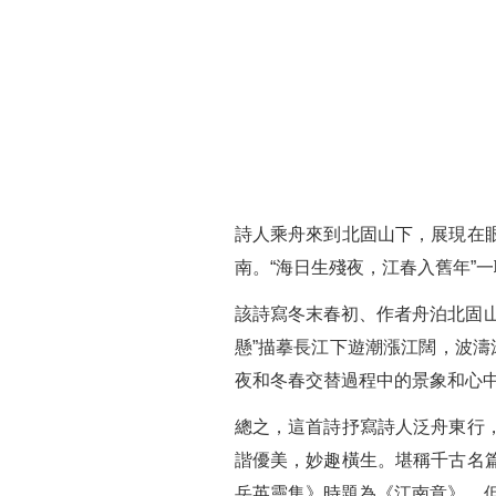
詩人乘舟來到北固山下，展現在
南。“海日生殘夜，江春入舊年”
該詩寫冬末春初、作者舟泊北固
懸”描摹長江下遊潮漲江闊，波濤
夜和冬春交替過程中的景象和心
總之，這首詩抒寫詩人泛舟東行
諧優美，妙趣橫生。堪稱千古名
岳英靈集》時題為《江南意》，