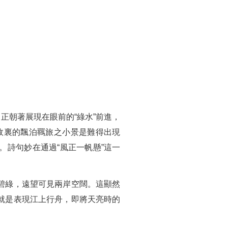
，正朝著展現在眼前的“綠水”前進，
神馳故裏的飄泊羈旅之小景是難得出現
詩句妙在通過“風正一帆懸”這一
碧綠，遠望可見兩岸空闊。這顯然
就是表現江上行舟，即將天亮時的