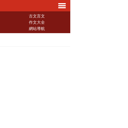
導
古文言文
作文大全
網站導航
航