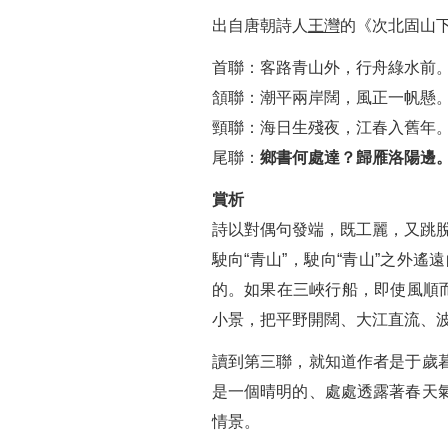
出自唐朝詩人
王灣
的《次北固山
首聯：客路青山外，行舟綠水前
頷聯：潮平兩岸闊，風正一帆懸
頸聯：海日生殘夜，江春入舊年
尾聯：
鄉書何處達？歸雁洛陽邊
賞析
詩以對偶句發端，既工麗，又跳脫。
駛向“青山”，駛向“青山”之外遙
的。如果在三峽行船，即使風順
小景，把平野開闊、大江直流、
讀到第三聯，就知道作者是于歲
是一個晴明的、處處透露著春天
情景。