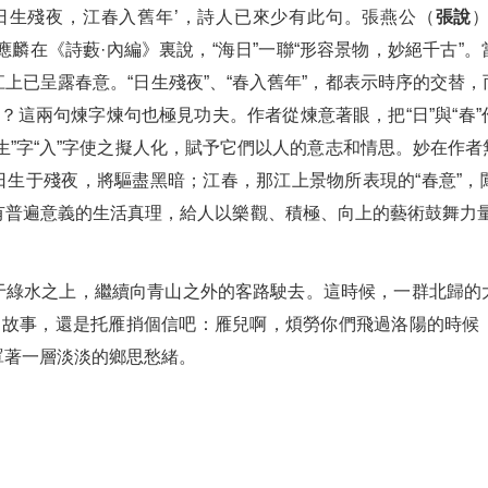
海日生殘夜，江春入舊年’，詩人已來少有此句。張燕公（
張說
應麟在《詩藪·內編》裏說，“海日”一聯“形容景物，妙絕千古”
上已呈露春意。“日生殘夜”、“春入舊年”，都表示時序的交替
呢？這兩句煉字煉句也極見功夫。作者從煉意著眼，把“日”與“春
生”字“入”字使之擬人化，賦予它們以人的意志和情思。妙在作
日生于殘夜，將驅盡黑暗；江春，那江上景物所表現的“春意”，
有普遍意義的生活真理，給人以樂觀、積極、向上的藝術鼓舞力量
于綠水之上，繼續向青山之外的客路駛去。這時候，一群北歸的
”的故事，還是托雁捎個信吧：雁兒啊，煩勞你們飛過洛陽的時候
罩著一層淡淡的鄉思愁緒。