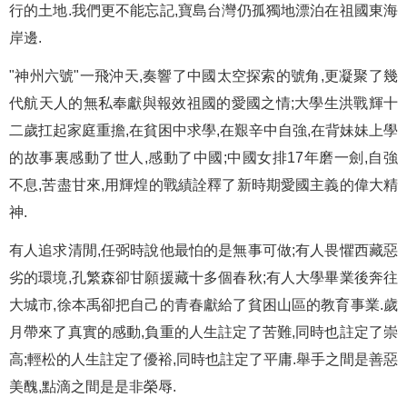
行的土地.我們更不能忘記,寶島台灣仍孤獨地漂泊在祖國東海
岸邊.
"神州六號"一飛沖天,奏響了中國太空探索的號角,更凝聚了幾
代航天人的無私奉獻與報效祖國的愛國之情;大學生洪戰輝十
二歲扛起家庭重擔,在貧困中求學,在艱辛中自強,在背妹妹上學
的故事裏感動了世人,感動了中國;中國女排17年磨一劍,自強
不息,苦盡甘來,用輝煌的戰績詮釋了新時期愛國主義的偉大精
神.
有人追求清閒,任弼時說他最怕的是無事可做;有人畏懼西藏惡
劣的環境,孔繁森卻甘願援藏十多個春秋;有人大學畢業後奔往
大城市,徐本禹卻把自己的青春獻給了貧困山區的教育事業.歲
月帶來了真實的感動,負重的人生註定了苦難,同時也註定了崇
高;輕松的人生註定了優裕,同時也註定了平庸.舉手之間是善惡
美醜,點滴之間是是非榮辱.