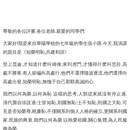
尊敬的各位評審,各位老師,親愛的同學們:
大家好!我是來自華陽學校的七年級的學生張小雨.今天,我演講
的題目是《知榮明恥,共建和諧》.
登上昆侖,才知道什麽叫雄偉;來到虎門,才懂得什麽叫悲壯.高
處不勝寒,有人卻偏向高處行,他們不選擇隨波逐流,他們選擇向
高處出發,知榮明恥,無愧于自己那顆真誠的心.
我們以何為榮,以何為恥 這樣的思考,人類從來就沒有停止過.
清代龔自珍說過:士皆知恥,則國無恥;士不知恥,則國之大恥.可
見是否知榮辱,曉廉恥,不僅關系到個人人格的確立,更關系到國
家,民族的興衰.我們以何為榮 以熱愛祖國,關心集體,為人民服
務為榮.