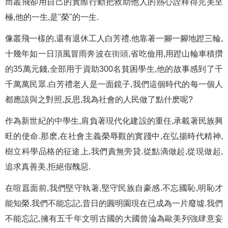
而叢飛卻用自己的實際行動把救助他人的熱心詮釋得完美至
極,他的一生,是"榮"的一生.
像叢飛一樣的,還有退休工人白芳禮.他靠著一腳一腳地蹬三輪,
十幾年如一日頂風冒雨奔波在街頭,省吃儉用,用蹬山輪車積攢
的35萬元錢,全部用于資助300名貧困學生,他的故事感到了千
千萬萬民眾.白芳禮老人是一面鏡子,我們這個時代的每一個人
都應該與之對照,反思,我為社會的人民做了點什麽呢?
作為新世紀的中學生,肩負著現代化建設的重任,承載著民族興
旺的使命.那麽,在社會主義榮辱觀的實踐中,在弘揚時代精神,
樹立科學品格的征途上,我們責無旁貸.從點滴做起,從現做起,
追求真善美,拒絕假醜惡.
在喧囂面前,我們堅守執著,堅守民族自豪感.不忘國恥,明恥才
能知榮.我們不能忘記,昔日的圓明園現在已成為一片廢墟.我們
不能忘記,擁有五千年文明古國的大國曾淪為歐美列強肆意妄