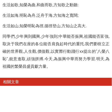
生活如歌,知榮為曲,和曲而歌,方知歌之動聽:
生活如海,明恥為舟,泛舟于海,方知海之寬闊;
生活如山,知榮明恥為徑,循徑登山,方知山之高大.
同學們,少年興則國興,少年強則;中華能否振興,祖國能否富強,
取決于我們在座的各位能否肩負起時代的重托.我們要樹立正
確的世界觀,人生觀,價值觀,以實際行動踐行xx提出的"八榮八
恥",銳意進取,頑強拼搏.今天,為振興中華而努力學習.明天,為
祖國的繁榮昌盛貢獻力量。
相關文章