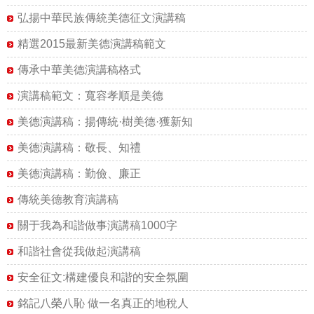
弘揚中華民族傳統美德征文演講稿
精選2015最新美德演講稿範文
傳承中華美德演講稿格式
演講稿範文：寬容孝順是美德
美德演講稿：揚傳統·樹美德·獲新知
美德演講稿：敬長、知禮
美德演講稿：勤儉、廉正
傳統美德教育演講稿
關于我為和諧做事演講稿1000字
和諧社會從我做起演講稿
安全征文:構建優良和諧的安全氛圍
銘記八榮八恥 做一名真正的地稅人