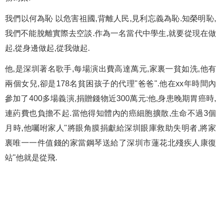
我們以何為恥 以危害祖國,背離人民,見利忘義為恥.知榮明恥,
我們不能脫離實際去空談.作為一名當代中學生,就要從現在做
起,從身邊做起,從我做起.
他,是深圳著名歌手,每場演出費高達萬元,家裏一貧如洗,他有
兩個女兒,卻是178名貧困孩子的代理"爸爸".他在xx年時間內
參加了400多場義演,捐贈錢物近300萬元:他,身患晚期胃癌時,
連葯費也負擔不起.當他得知體內的癌細胞擴散,生命不過3個
月時,他囑咐家人"將眼角膜捐獻給深圳眼庫救助失明者,將家
裏唯一一件值錢的家當鋼琴送給了深圳市蓮花北殘疾人康復
站"他就是從飛.