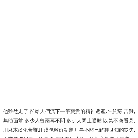
他雖然走了,卻給人們流下一筆寶貴的精神遺產.在貧窮,苦難,
無助面前,多少人曾兩耳不聞,多少人閉上眼睛,以為不會看見,
用麻木淡化苦難,用漠視敷衍災難,用事不關已解釋良知的缺失.