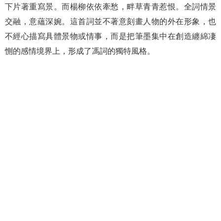
下片著重寫景。而楊柳依依牽愁，畔草青青惹恨。全詞情景
交融，意蘊深婉。這首詞並不著意刻畫人物的外在形象，也
不經心描寫具體景物或情事，而是把筆墨集中在創造纏綿凄
惻的感情境界上，形成了馮詞的獨特風格。