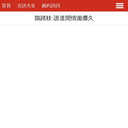
首頁
古詩大全
婉約詩詞
導
鵲踏枝·誰道閒情拋擲久
航