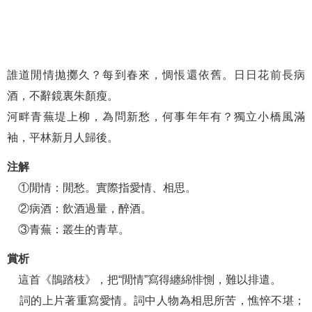
誰道閒情拋擲久？每到春來，惆悵還依舊。日日花前長病
酒，不辭鏡裏朱顏瘦。
河畔青蕪堤上柳，為問新愁，何事年年有？獨立小橋風滿
袖，平林新月人歸後。
注解
①閒情：閒愁。實際指愛情、相思。
②病酒：飲酒過量，醉酒。
③青蕪：叢生的青草。
賞析
這首《鵲踏枝》，把“閒情”寫得纏綿悱惻，難以排遣。
詞的上片著重寫愛情。詞中人物為相思所苦，憔悴不堪；