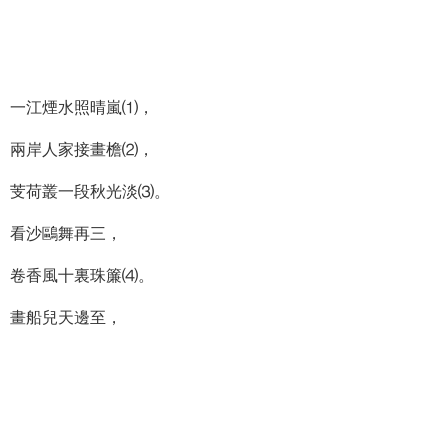
一江煙水照晴嵐⑴，
兩岸人家接畫檐⑵，
芰荷叢一段秋光淡⑶。
看沙鷗舞再三，
卷香風十裏珠簾⑷。
畫船兒天邊至，