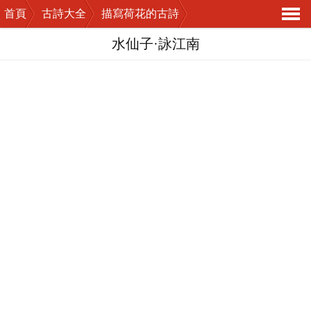
首頁
古詩大全
描寫荷花的古詩
導
水仙子·詠江南
航