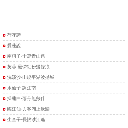
荷花詩
愛蓮說
南柯子·十裏青山遠
芙蓉·最憐紅粉幾條痕
浣溪沙·山繞平湖波撼城
水仙子·詠江南
採蓮曲·蕩舟無數伴
臨江仙·與客湖上飲歸
生查子·長恨涉江遙