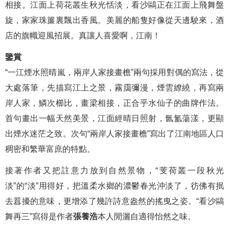
相接。江面上荷花叢生秋光恬淡，看沙鷗正在江面上飛舞盤
旋，家家珠簾裏飄出香風。美麗的船隻好像從天邊駛來，酒
店的旗幟迎風招展。真讓人喜愛啊，江南！
鑒賞
“一江煙水照晴嵐，兩岸人家接畫檐”兩句採用對偶的寫法，從
大處落筆，先描寫江上之景，霧靄彌漫，煙雲繚繞，再寫兩
岸人家，鱗次櫛比，畫梁相接，正合乎水仙子的曲牌作法。
首句畫出一幅天然美景，江面經晴日照射，氤氳蕩漾，更顯
出煙水迷茫之致。次句“兩岸人家接畫檐”寫出了江南地區人口
稠密和繁華富庶的特點。
接著作者又把註意力放到自然景物，“芰荷叢一段秋光
淡”的“淡”用得好，把溫柔水鄉的濃鬱春光沖淡了，彷佛有抿
去囂擾的意味，更增添了幾許詩意盎然的搖曳之姿。“看沙鷗
舞再三”寫得是作者
張養浩
本人閒灑自適得怡然之味。