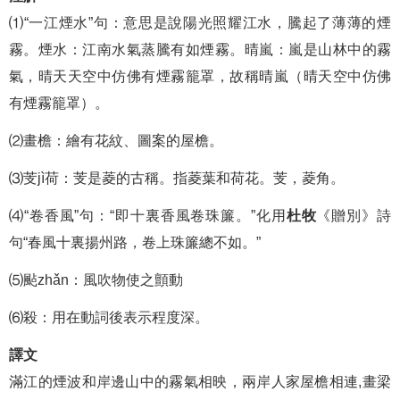
⑴“一江煙水”句：意思是說陽光照耀江水，騰起了薄薄的煙
霧。煙水：江南水氣蒸騰有如煙霧。晴嵐：嵐是山林中的霧
氣，晴天天空中仿佛有煙霧籠罩，故稱晴嵐（晴天空中仿佛
有煙霧籠罩）。
⑵畫檐：繪有花紋、圖案的屋檐。
⑶芰jì荷：芰是菱的古稱。指菱葉和荷花。芰，菱角。
⑷“卷香風”句：“即十裏香風卷珠簾。”化用
杜牧
《贈別》詩
句“春風十裏揚州路，卷上珠簾總不如。”
⑸颭zhǎn：風吹物使之顫動
⑹殺：用在動詞後表示程度深。
譯文
滿江的煙波和岸邊山中的霧氣相映，兩岸人家屋檐相連,畫梁