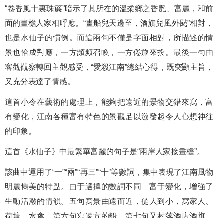
“卷香風十裏珠簾”暗示了其所在的溫柔鄉之香艷、富麗，和前
面的畫檐人家相呼應。“畫船兒天邊至，酒旗兒風外颭”相對，
也是水仙子的慣例。而這兩句不僅是字面相對，所描述的情
景也恰成對應，一方頻頻召喚，一方倦旅來投。最後一句由
客觀觀察轉回主觀感受，“愛殺江南”總結心得，既突顯主旨，
又充分表達了情感。
這首小令在藝術的處理上，能夠把遠近的景物交錯來寫，富
有變化，江南各種富有特色的景觀足以激發起令人心想神往
的印象。
這首《水仙子》中最繁華富麗的句子是“兩岸人家接畫檐”。
該曲中運用了“一”“兩”“再三”“十”等數詞，集中表現了江南風物
明麗雋美的特點。由于選擇的數詞不同，富于變化，增強了
生動活潑的情韻。五句寫景由遠而近，從大到小，寫家人、
荷塘、水禽，第六句寫遠方的船，第七句又村落酒店酒旗，