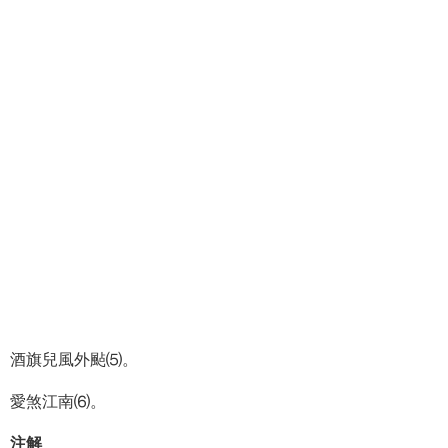
酒旗兒風外颭⑸。
愛煞江南⑹。
注解