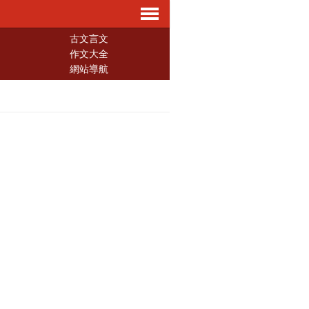
導
古文言文
作文大全
網站導航
航