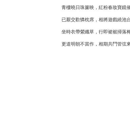
青樓曉日珠簾映，紅粉春妝寶鏡
已厭交歡憐枕席，相將遊戲繞池
坐時衣帶縈纖草，行即裙裾掃落
更道明朝不當作，相期共鬥管弦