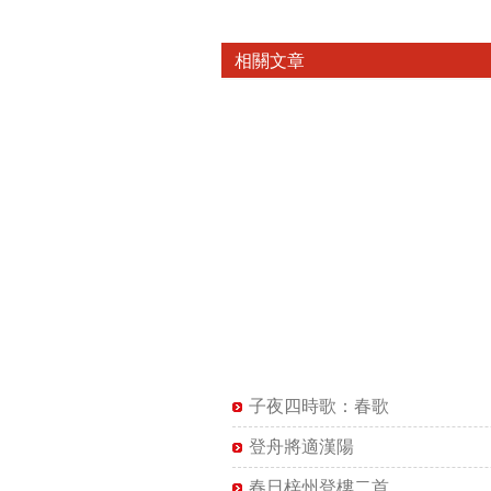
相關文章
子夜四時歌：春歌
登舟將適漢陽
春日梓州登樓二首