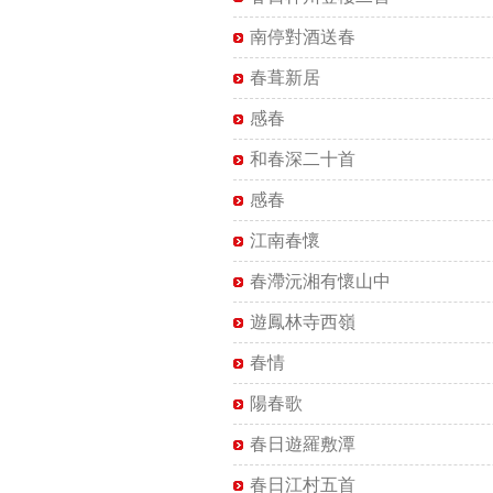
南停對酒送春
春葺新居
感春
和春深二十首
感春
江南春懷
春滯沅湘有懷山中
遊鳳林寺西嶺
春情
陽春歌
春日遊羅敷潭
春日江村五首