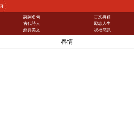
詩
詩詞名句
古文典籍
古代詩人
勵志人生
經典美文
祝福簡訊
春情