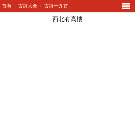
首頁
古詩大全
古詩十九首
導
西北有高樓
航