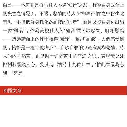
自己——他無非是在借佳人不遇“知音”之悲，抒寫自身政治上
的失意之情罷了。不過，悲憤的詩人在“撫衷徘徊”之中會生此
奇思：不僅把自身托化為高樓的“歌者”，而且又從自身化出另
一位“聽者”，作為高樓佳人的“知音”而?[欷感懷、聊相慰藉
——透過詩面上的終于得遇“知音”、奮翅“高飛”，人們感受到
的，恰恰是一種“四顧無侶”、自歌自聽的無邊寂寞和傷情。詩
人的內心痛苦，正借助于這痛苦中的奇幻之思，表現積分外
悱惻和震顫人心。吳淇稱《古詩十九首》中，“惟此首最為悲
酸。”甚是。
相關文章