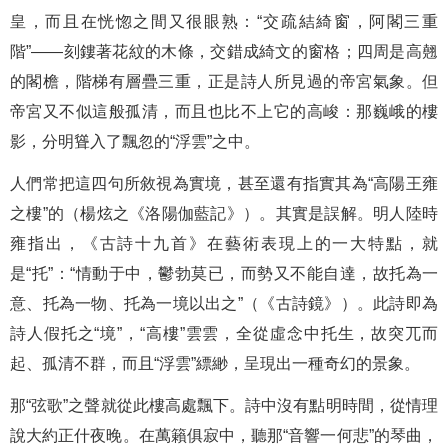
皇，而且在恍惚之間又很眼熟：“交疏結綺窗，阿閣三重
階”——刻鏤著花紋的木條，交錯成綺文的窗格；四周是高翹
的閣檐，階梯有層疊三重，正是詩人所見過的帝宮氣象。但
帝宮又不似這般孤清，而且也比不上它的高峻：那巍峨的樓
影，分明聳入了飄忽的“浮雲”之中。
人們常把這四句所敘視為實境，甚至還有指實其為“高陽王雍
之樓”的（楊炫之《洛陽伽藍記》）。其實是誤解。明人陸時
雍指出，《古詩十九首》在藝術表現上的一大特點，就
是“托”：“情動于中，鬱勃莫已，而勢又不能自達，故托為一
意、托為一物、托為一境以出之”（《古詩鏡》）。此詩即為
詩人假托之“境”，“高樓”雲雲，全從虛念中托生，故突兀而
起、孤清不群，而且“浮雲”縹緲，呈現出一種奇幻的景象。
那“弦歌”之聲就從此樓高處飄下。詩中沒有點明時間，從情理
說大約正什夜晚。在萬籟俱寂中，聽那“音響一何悲”的琴曲，