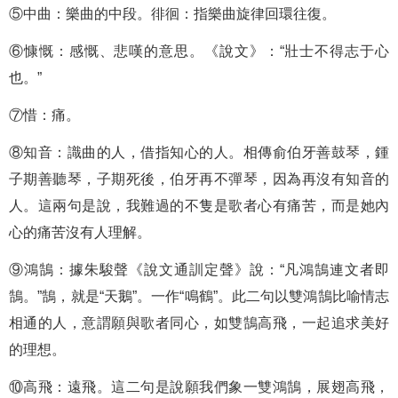
⑤中曲：樂曲的中段。徘徊：指樂曲旋律回環往復。
⑥慷慨：感慨、悲嘆的意思。《說文》：“壯士不得志于心
也。”
⑦惜：痛。
⑧知音：識曲的人，借指知心的人。相傳俞伯牙善鼓琴，鍾
子期善聽琴，子期死後，伯牙再不彈琴，因為再沒有知音的
人。這兩句是說，我難過的不隻是歌者心有痛苦，而是她內
心的痛苦沒有人理解。
⑨鴻鵠：據朱駿聲《說文通訓定聲》說：“凡鴻鵠連文者即
鵠。”鵠，就是“天鵝”。一作“鳴鶴”。此二句以雙鴻鵠比喻情志
相通的人，意謂願與歌者同心，如雙鵠高飛，一起追求美好
的理想。
⑩高飛：遠飛。這二句是說願我們象一雙鴻鵠，展翅高飛，