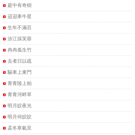
庭中有奇樹
迢迢牽牛星
生年不滿百
涉江採芙蓉
冉冉孤生竹
去者日以疏
驅車上東門
青青陵上柏
青青河畔草
明月皎夜光
明月何皎皎
孟冬寒氣至