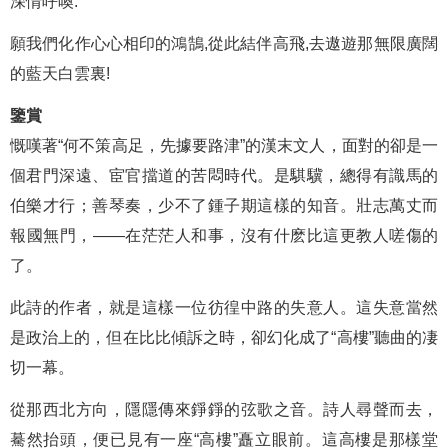
深情呼喚.
願我們化作心心相印的鴻鵠,從此結伴高飛,去遨遊那無限廣闊
的藍天白雲裏!
鑒賞
慨嘆著“何不策高足，先據要路津”的漢末文人，面對的卻是一
個君門深遠、宦官擋道的苦悶時代。是騏驥，總得有識馬的
伯樂才行；善琴奏，少不了鍾子期這樣的知音。壯志萬丈而
報國無門，——在茫茫人和事，沒有什麽比這更教人嗟傷的
了。
此詩的作者，就是這樣一位彷徨中路的失意人。這失意當然
是政治上的，但在比比傾訴之時，卻幻化成了“高樓”聽曲的凄
切一幕。
從那西北方向，隱隱傳來錚錚的弦歌之音。詩人尋聲而去，
驀然抬頭，便已見有一座“高樓”矗立眼前。這高樓是那樣堂