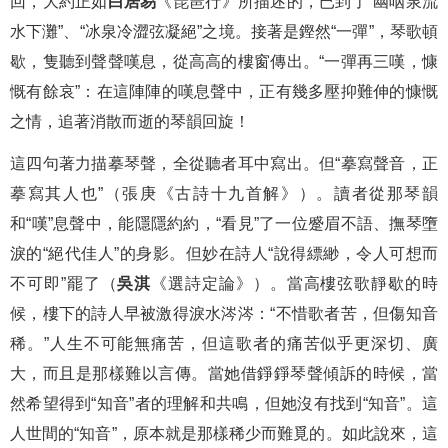
回，大約正如
白居易
《琵琶行》所描述的，已到了“幽咽泉流
水下灘”、“冰泉冷澀弦凝絕”之境。接著是鏗然“一彈”，琴歌頓
歇，隻聽到聲聲嘆息，從高高的樓窗傳出。“一彈再三嘆，慷
慨有餘哀”：在這陣陣的嘆息聲中，正有幾多壓抑難伸的慷慨
之情，追著消散而逝的琴韻回旋！
這四句著力描摹琴聲，全從聽者耳中寫出。但“摹寫聲音，正
摹寫其人也”（張庚《古詩十九首解》）。讀者從那琴韻
和“嘆”息聲中，能隱隱約約，“看見”了一位蹙眉不語、撫琴墮
淚的“絕代佳人”的身影。但妙在詩人“說得縹緲，令人可想而
不可即”罷了（
吳淇
《選詩定論》）。當高樓弦歌靜歇的時
候，樓下的詩人早被激得淚水涔涔：“不惜歌者苦，但傷知音
稀。”人生不可能無痛苦，但這歌者的痛苦似乎更深切、廣
大，而且是那樣難以言傳。當她借錚錚琴聲傾訴的時候，當
然希望得到“知音”者的理解和共鳴，但她沒有找到“知音”。這
人世間的“知音”，原本就是那樣稀少而難覓的。如此說來，這