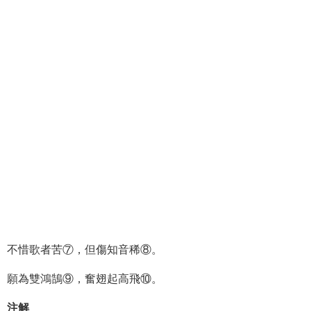
不惜歌者苦⑦，但傷知音稀⑧。
願為雙鴻鵠⑨，奮翅起高飛⑩。
注解