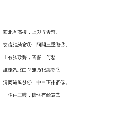
西北有高樓，上與浮雲齊。
交疏結綺窗①，阿閣三重階②。
上有弦歌聲，音響一何悲！
誰能為此曲？無乃杞梁妻③。
清商隨風發④，中曲正徘徊⑤。
一彈再三嘆，慷慨有餘哀⑥。