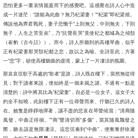
恐怕更多一重哀情籠蓋而下的感覺吧。這感覺在詩人心中造
成一片迷茫：“誰能為此曲？無乃杞梁妻！”“杞梁”即杞梁殖。
傳說他為齊君戰死，妻子悲慟于“上則無父，中則無夫，下則
無子，人生之苦至矣”，乃“抗聲長哭”竟使杞之都城為之傾頹
（崔豹《古今註》）。而今，詩人所聽到的高樓琴曲，似乎
正有杞梁妻那哭頹杞都之悲，故以之為喻。全詩至此，方著
一“悲”字，頓使高樓聽曲的虛境，蒙上了一片凄涼的氛圍。
那哀哀弦歌于高處的“歌者”是誰，詩人既在樓下，當然無從得
見；對于讀者來說，便始終是一個未揭之謎。不過有一點是
清楚的：詩中將其比為“杞梁妻”，自必是一位女子。這女子大
約全不知曉，此刻樓下正有一位尋聲而來、佇聽已久的詩人
在。她隻是錚錚地彈著，讓不盡的悲哀在琴聲傾瀉：“清商隨
風發，中曲正徘徊。”“商”聲清切而“多傷”，當其隨風飄發之
際，聽去該是無限凄涼。這悲弦奏到“中曲”，便漸漸舒徐遲