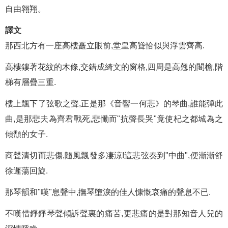
自由翱翔。
譯文
那西北方有一座高樓矗立眼前,堂皇高聳恰似與浮雲齊高.
高樓鏤著花紋的木條,交錯成綺文的窗格,四周是高翹的閣檐,階
梯有層疊三重.
樓上飄下了弦歌之聲,正是那《音響一何悲》的琴曲,誰能彈此
曲,是那悲夫為齊君戰死,悲慟而"抗聲長哭"竟使杞之都城為之
傾頹的女子.
商聲清切而悲傷,隨風飄發多凄涼!這悲弦奏到"中曲",便漸漸舒
徐遲蕩回旋.
那琴韻和"嘆"息聲中,撫琴墮淚的佳人慷慨哀痛的聲息不已.
不嘆惜錚錚琴聲傾訴聲裏的痛苦,更悲痛的是對那知音人兒的