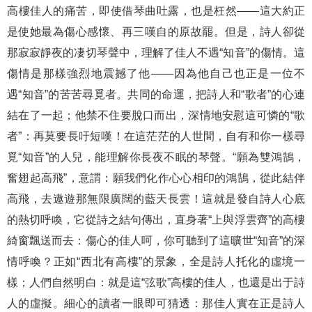
高樓佳人的痛苦，即使借琴曲吐露，也是枉然——這大約正
是使她最為傷心感懷、再三嘆自的原故罷。但是，詩人卻從
那寂寂靜夜的凄切琴聲中，理解了佳人不遇“知音”的傷情。這
傷情是那樣強烈地震撼了他——因為他自己也正是一位不
遇“知音”的苦苦尋覓者。共同的命運，把詩人和“歌者”的心連
結在了一起；他禁不住要脫口而出，深情地安慰這可憐的“歌
者”：再莫要長吁短嘆！在這茫茫的人世間，自有和你一樣尋
覓“知音”的人兒，能理解你長夜不眠的琴聲。“願為雙鴻鵠，
奮翅起高飛”，意謂：願我們化作心心相印的鴻鵠，從此結伴
高飛，去遨遊那無限廣闊的藍天長雲！這就是發自詩人心底
的熱切呼喚，它從詩之結句傳出，直身著“上與浮雲齊”的高樓
綺窗飄送而去：傷心的佳人呵，你可聽到了這曠世“知音”的深
情呼喚？正如“西北有高樓”的景象，全是詩人托化的虛境一
樣；人們自然明白：就是這“弦歌”高樓的佳人，也還是出于詩
人的虛擬。細心的讀者一眼即可猜透：那佳人實在正是詩人