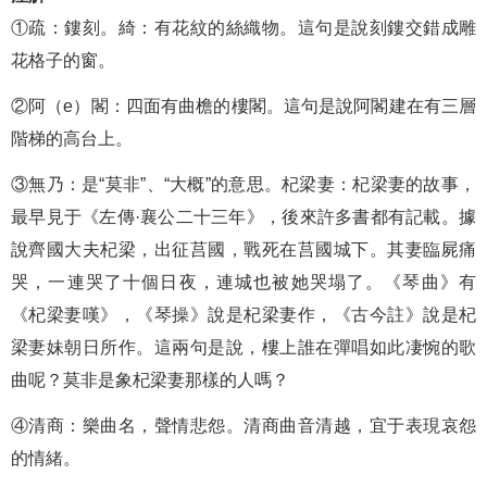
①疏：鏤刻。綺：有花紋的絲織物。這句是說刻鏤交錯成雕
花格子的窗。
②阿（e）閣：四面有曲檐的樓閣。這句是說阿閣建在有三層
階梯的高台上。
③無乃：是“莫非”、“大概”的意思。杞梁妻：杞梁妻的故事，
最早見于《左傳·襄公二十三年》，後來許多書都有記載。據
說齊國大夫杞梁，出征莒國，戰死在莒國城下。其妻臨屍痛
哭，一連哭了十個日夜，連城也被她哭塌了。《琴曲》有
《杞梁妻嘆》，《琴操》說是杞梁妻作，《古今註》說是杞
梁妻妹朝日所作。這兩句是說，樓上誰在彈唱如此凄惋的歌
曲呢？莫非是象杞梁妻那樣的人嗎？
④清商：樂曲名，聲情悲怨。清商曲音清越，宜于表現哀怨
的情緒。