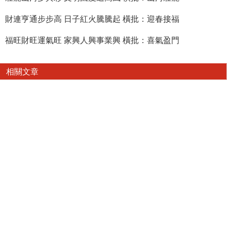
財連亨通步步高 日子紅火騰騰起 橫批：迎春接福
福旺財旺運氣旺 家興人興事業興 橫批：喜氣盈門
相關文章