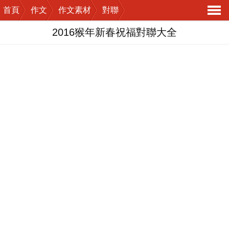
首頁
作文
作文素材
對聯
導
2016猴年新春祝福對聯大全
航