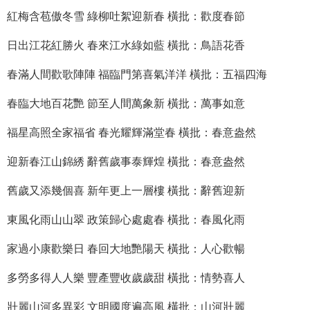
紅梅含苞傲冬雪 綠柳吐絮迎新春 橫批：歡度春節
日出江花紅勝火 春來江水綠如藍 橫批：鳥語花香
春滿人間歡歌陣陣 福臨門第喜氣洋洋 橫批：五福四海
春臨大地百花艷 節至人間萬象新 橫批：萬事如意
福星高照全家福省 春光耀輝滿堂春 橫批：春意盎然
迎新春江山錦綉 辭舊歲事泰輝煌 橫批：春意盎然
舊歲又添幾個喜 新年更上一層樓 橫批：辭舊迎新
東風化雨山山翠 政策歸心處處春 橫批：春風化雨
家過小康歡樂日 春回大地艷陽天 橫批：人心歡暢
多勞多得人人樂 豐產豐收歲歲甜 橫批：情勢喜人
壯麗山河多異彩 文明國度遍高風 橫批：山河壯麗