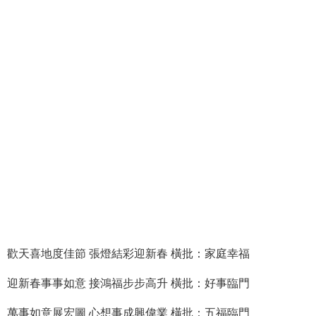
歡天喜地度佳節 張燈結彩迎新春 橫批：家庭幸福
迎新春事事如意 接鴻福步步高升 橫批：好事臨門
萬事如意展宏圖 心想事成興偉業 橫批：五福臨門