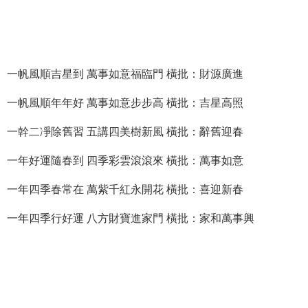
一帆風順吉星到 萬事如意福臨門 橫批：財源廣進
一帆風順年年好 萬事如意步步高 橫批：吉星高照
一幹二凈除舊習 五講四美樹新風 橫批：辭舊迎春
一年好運隨春到 四季彩雲滾滾來 橫批：萬事如意
一年四季春常在 萬紫千紅永開花 橫批：喜迎新春
一年四季行好運 八方財寶進家門 橫批：家和萬事興