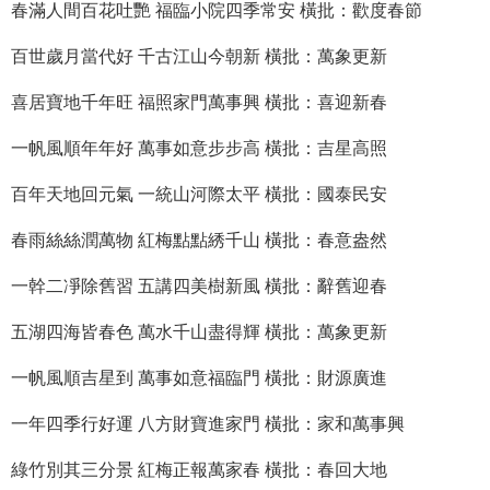
春滿人間百花吐艷 福臨小院四季常安 橫批：歡度春節
百世歲月當代好 千古江山今朝新 橫批：萬象更新
喜居寶地千年旺 福照家門萬事興 橫批：喜迎新春
一帆風順年年好 萬事如意步步高 橫批：吉星高照
百年天地回元氣 一統山河際太平 橫批：國泰民安
春雨絲絲潤萬物 紅梅點點綉千山 橫批：春意盎然
一幹二凈除舊習 五講四美樹新風 橫批：辭舊迎春
五湖四海皆春色 萬水千山盡得輝 橫批：萬象更新
一帆風順吉星到 萬事如意福臨門 橫批：財源廣進
一年四季行好運 八方財寶進家門 橫批：家和萬事興
綠竹別其三分景 紅梅正報萬家春 橫批：春回大地