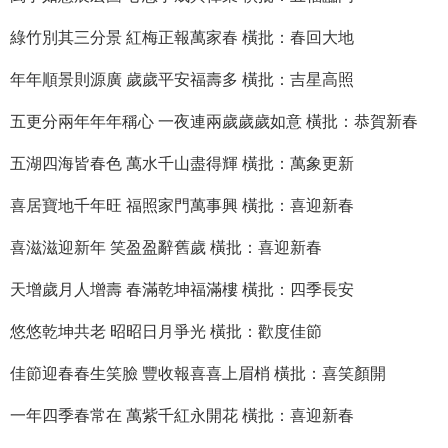
綠竹別其三分景 紅梅正報萬家春 橫批：春回大地
年年順景則源廣 歲歲平安福壽多 橫批：吉星高照
五更分兩年年年稱心 一夜連兩歲歲歲如意 橫批：恭賀新春
五湖四海皆春色 萬水千山盡得輝 橫批：萬象更新
喜居寶地千年旺 福照家門萬事興 橫批：喜迎新春
喜滋滋迎新年 笑盈盈辭舊歲 橫批：喜迎新春
天增歲月人增壽 春滿乾坤福滿樓 橫批：四季長安
悠悠乾坤共老 昭昭日月爭光 橫批：歡度佳節
佳節迎春春生笑臉 豐收報喜喜上眉梢 橫批：喜笑顏開
一年四季春常在 萬紫千紅永開花 橫批：喜迎新春