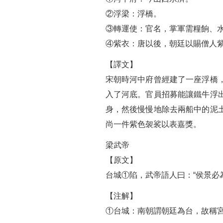
②浮梁：浮橋。
③轉運使：官名，掌軍需糧餉、
④紫衣：唐以後，朝廷以賜僧人
【譯文】
宋朝時河中府曾經建了一座浮橋
入了河底。官員招募能讓鐵牛浮
身，然後慢慢地除去兩船中的泥
尚一件紫色袈裟以表嘉獎。
梁武帝
【原文】
台城①陷，武帝語人曰：“侯景必為
【注解】
①台城：南朝謂朝廷為台，故稱