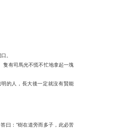
洞口。
。隻有司馬光不慌不忙地拿起一塊
聰明的人，長大後一定就沒有賢能
答曰：“樹在道旁而多子，此必苦