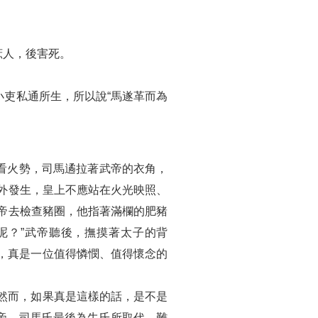
庶人，後害死。
吏私通所生，所以說“馬遂革而為
看火勢，司馬遹拉著武帝的衣角，
外發生，皇上不應站在火光映照、
帝去檢查豬圈，他指著滿欄的肥豬
呢？”武帝聽後，撫摸著太子的背
”，真是一位值得憐憫、值得懷念的
然而，如果真是這樣的話，是不是
帝。司馬氏最後為牛氏所取代，難