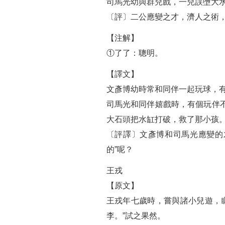
司馬光幼與群兒戲，一兒誤墮大
〔評〕二公應變之才，濟人之術，
【注解】
①了了：聰明。
【譯文】
文彥博幼時常和同伴一起玩球，
司馬光和同伴嬉戲時，有個玩伴
大石頭把水缸打破，救了那小孩
〔評譯〕文彥博和司馬光應變的
的”呢？
王戎
【原文】
王戎年七歲時，嘗與諸小兒遊，
李。”試之果然。