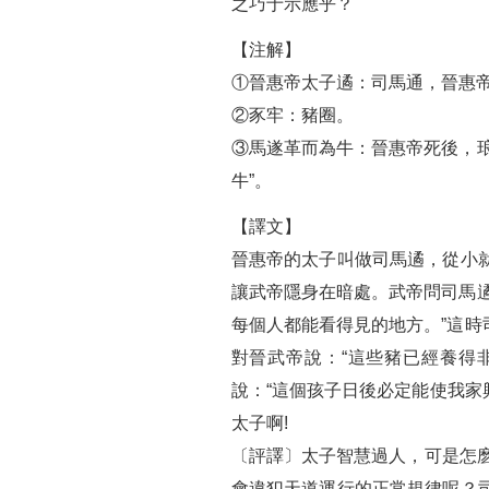
之巧于示應乎？
【注解】
①晉惠帝太子遹：司馬通，晉惠
②豕牢：豬圈。
③馬遂革而為牛：晉惠帝死後，
牛”。
【譯文】
晉惠帝的太子叫做司馬遹，從小
讓武帝隱身在暗處。武帝問司馬
每個人都能看得見的地方。”這
對晉武帝說：“這些豬已經養得
說：“這個孩子日後必定能使我家
太子啊!
〔評譯〕太子智慧過人，可是怎
會違犯天道運行的正常規律呢？