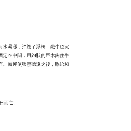
河水暴漲，沖毀了浮橋，鐵牛也沉
固定在中間，用鉤狀的巨木鉤住牛
面。轉運使張燾聽說之後，賜給和
百日而亡。