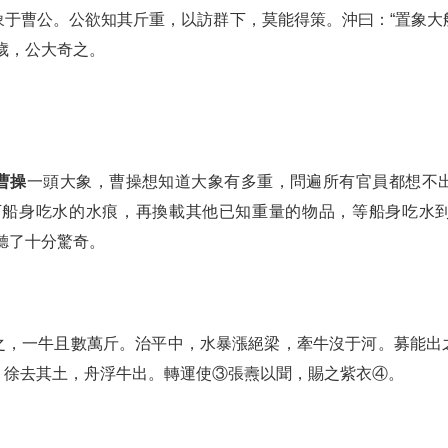
象于曹公。公欲知其斤重，以訪群下，莫能得策。沖曰：“置象大
歲，公大奇之。
曹操
一頭大象，曹操想知道大象有多重，問遍所有官員都想不
下船身吃水的水痕，再換載其他已知重量的物品，等船身吃水
聽了十分驚奇。
之，一牛且數萬斤。治平中，水暴漲絕梁，牽牛沒于河。募能出
，徐去其土，舟浮牛出。轉運使③張燾以聞，賜之紫衣④。