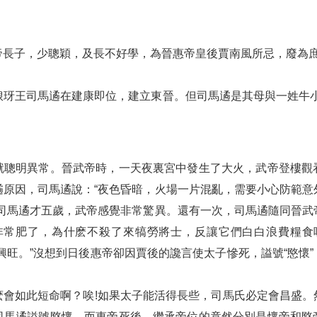
帝長子，少聰穎，及長不好學，為晉惠帝皇後賈南風所忌，廢為
琅玡王司馬遹在建康即位，建立東晉。但司馬遹是其母與一姓牛小
就聰明異常。晉武帝時，一天夜裏宮中發生了大火，武帝登樓觀
遹原因，司馬遹說：“夜色昏暗，火場一片混亂，需要小心防範意
時司馬遹才五歲，武帝感覺非常驚異。還有一次，司馬遹隨同晉武
非常肥了，為什麽不殺了來犒勞將士，反讓它們白白浪費糧食
興旺。”沒想到日後惠帝卻因賈後的讒言使太子慘死，謚號“愍懷
麽會如此短命啊？唉!如果太子能活得長些，司馬氏必定會昌盛。
司馬遹謚號愍懷，而惠帝死後，繼承帝位的竟然分別是懷帝和愍