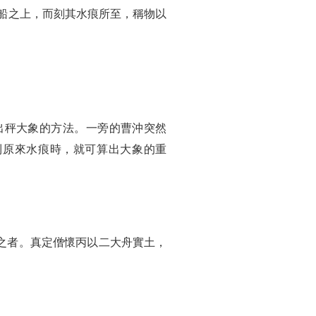
船之上，而刻其水痕所至，稱物以
出秤大象的方法。一旁的曹沖突然
到原來水痕時，就可算出大象的重
之者。真定僧懷丙以二大舟實土，