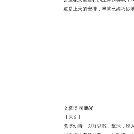
道是上天的安排，早就已經巧妙
文彥博
司馬光
【原文】
彥博幼時，與群兒戲，擊球，球