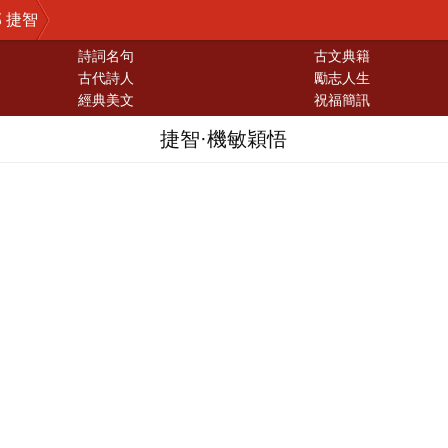
 捷智
詩詞名句
古文典籍
古代詩人
勵志人生
經典美文
祝福簡訊
捷智·機敏穎悟