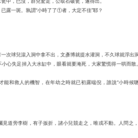
水瓮中，已沒，群兒驚走，公取石破瓮，遂得出。
已露一斑。孰謂“小時了了①者，大定不佳”耶？
有一次球兒滾入洞中拿不出，文彥博就提水灌洞，不久球就浮出
不小心失足掉入大水缸中，眼看就要淹死，大家驚慌得一哄而散
。
才能和救人的機智，在年幼之時就已初露端倪，誰說“小時候
矚見道旁李樹，有子扳折，諸小兒競走之，唯戎不動。人問之，