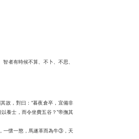
。智者有時候不算、不卜、不思、
其故，對曰：“暮夜倉卒，宜備非
殺以養士，而令坐費五谷？”帝撫其
，一懷一愍，馬遂革而為牛③，天