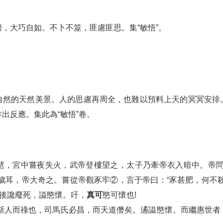
，大巧自如。不卜不筮，匪慮匪思。集“敏悟”。
自然的天然美景。人的思慮再周全，也難以預料上天的冥冥安排
出反應。集此為“敏悟”卷。
慧，宮中嘗夜失火，武帝登樓望之，太子乃牽帝衣入暗中。帝問
歲耳，帝大奇之。嘗從帝觀豕牢②，言于帝曰：“豕甚肥，何不
賈後讒廢死，謚愍懷。吁，
真可
愍可懷也!
!斯人而祿也，司馬氏必昌，而天道僭矣。遹謚愍懷。而繼惠世者