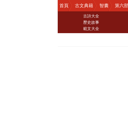
首頁
古文典籍
智囊
第六部
古詩大全
歷史故事
範文大全