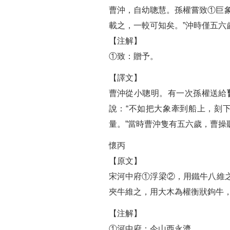
曹沖，自幼聰慧。孫權嘗致①巨
載之，一較可知矣。”沖時僅五六
【注解】
①致：贈予。
【譯文】
曹沖從小聰明。有一次孫權送給
說：“不如把大象牽到船上，刻
量。”當時曹沖隻有五六歲，曹操
懷丙
【原文】
宋河中府①浮梁②，用鐵牛八維
夾牛維之，用大木為權衡狀鉤牛
【注解】
①河中府：今山西永濟。