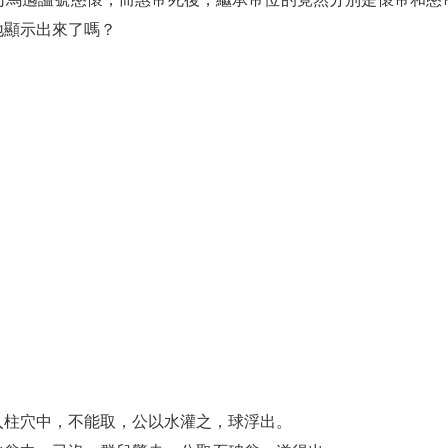
地顯示出來了嗎？
入柱穴中，不能取，公以水灌之，球浮出。