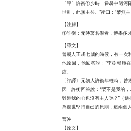
〔評〕許衡①少時，嘗暑中過河陽
世亂，此無主矣。”衡曰：“梨無
【注解】
①許衡：元時著名學者，博學多
【譯文】
晉朝人王戎七歲的時候，有一次
他原因，他回答說：“李樹就種
虛。
〔評譯〕元朝人許衡年輕時，曾
因，許衡回答說：“梨不是我的，
難道我的心也沒有主人嗎？”（
為處世堅持自己的原則，這兩個
曹沖
【原文】