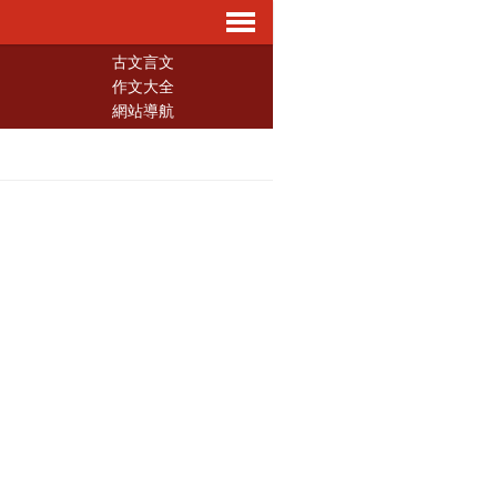
導
古文言文
作文大全
網站導航
航