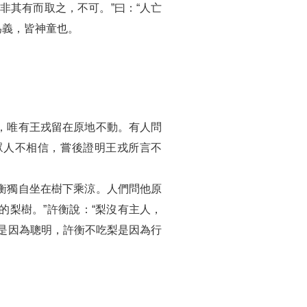
非其有而取之，不可。”曰：“人亡
為義，皆神童也。
，唯有王戎留在原地不動。有人問
眾人不相信，嘗後證明王戎所言不
衡獨自坐在樹下乘涼。人們問他原
的梨樹。”許衡說：“梨沒有主人，
是因為聰明，許衡不吃梨是因為行