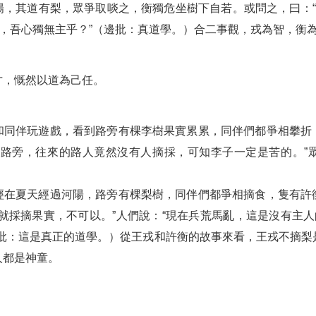
，其道有梨，眾爭取啖之，衡獨危坐樹下自若。或問之，曰：“
主，吾心獨無主乎？”（邊批：真道學。）合二事觀，戎為智，衡
才，慨然以道為己任。
和同伴玩遊戲，看到路旁有棵李樹果實累累，同伴們都爭相攀折
在路旁，往來的路人竟然沒有人摘採，可知李子一定是苦的。”
經在夏天經過河陽，路旁有棵梨樹，同伴們都爭相摘食，隻有許
就採摘果實，不可以。”人們說：“現在兵荒馬亂，這是沒有主人
邊批：這是真正的道學。）從王戎和許衡的故事來看，王戎不摘梨
人都是神童。