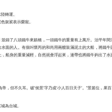
水陸轉運。
紫色袈裟表示榮寵。
，並鑄了八頭鐵牛來鎮橋，一頭鐵牛的重量有上萬斤。治平年間
出水面的人。有個叫懷丙的和尚用兩艘裝滿泥土的大船，將鐵牛
土，船身的重量減輕，自然就會浮起來，連帶也將鐵牛鉤出了水
帝，但不久耳。破‘侯景’字乃成‘小人百日天子’。”景篡位，果
宮城為台城。