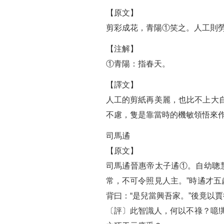
【原文】
剪彩成花，青陽①笑之。人工則勞
【注解】
①青陽：指春天。
【譯文】
人工的剪紙再美麗，也比不上大
不慮，隻是靠當時的機敏領悟來作
司馬遹
【原文】
司馬遹晉惠帝太子遹①。自幼聰
常，不可令照見人主。”時遹才五
背曰：“是兒當興吾家。”後竟以
〔評〕此智識人，何以不祿？噫