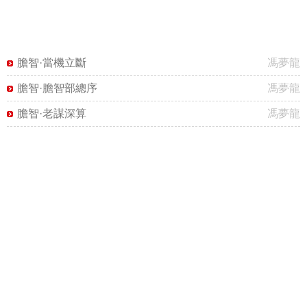
膽智·當機立斷
馮夢龍
膽智·膽智部總序
馮夢龍
膽智·老謀深算
馮夢龍