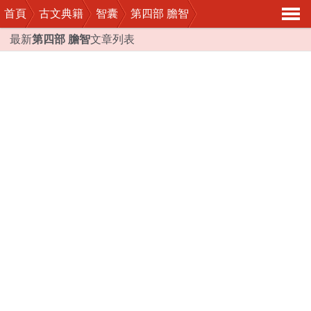
首頁
古文典籍
智囊
第四部 膽智
導
最新
第四部 膽智
文章列表
航